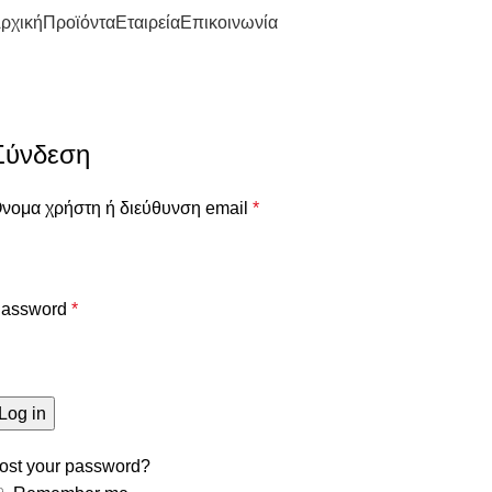
ρχική
Προϊόντα
Εταιρεία
Επικοινωνία
Ο λογαριασμός μου
Αρχική
Ο λογαριασμός μου
Σύνδεση
νομα χρήστη ή διεύθυνση email
*
assword
*
Log in
ost your password?