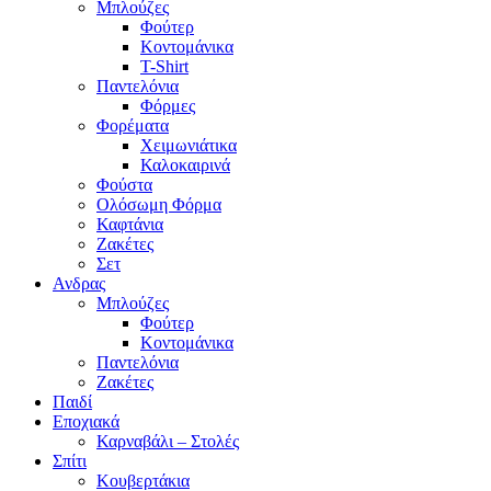
Μπλούζες
Φούτερ
Κοντομάνικα
T-Shirt
Παντελόνια
Φόρμες
Φορέματα
Χειμωνιάτικα
Καλοκαιρινά
Φούστα
Ολόσωμη Φόρμα
Καφτάνια
Ζακέτες
Σετ
Ανδρας
Μπλούζες
Φούτερ
Κοντομάνικα
Παντελόνια
Ζακέτες
Παιδί
Εποχιακά
Καρναβάλι – Στολές
Σπίτι
Κουβερτάκια