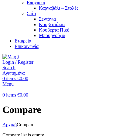
Εποχιακά
Καρναβάλι – Στολές
Σπίτι
Σεντόνια
Κουβερτάκια
Κουβέρτα Πικέ
Μπουρνούζια
Εταιρεία
Επικοινωνία
Login / Register
Search
Αγαπημένα
0
items
€
0.00
Menu
0
items
€
0.00
Compare
Αρχική
Compare
Compare list is empty.