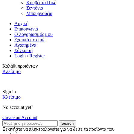
Κουβέρτα Πικέ
Σεντόνια
Μπουρνούζια
Αρχική
Επικοινωνία
Ο λογαριασμός μου
Σχετικά με εμάς
Αγαπημένα
Σύγκριση
Login / Register
Καλάθι προϊόντων
Κλείσιμο
ΔΩΡΕΑΝ Μεταφορικά για αγορές άνω των 49€
Sign in
Κλείσιμο
No account yet?
Create an Account
Search
Ξεκινήστε να πληκτρολογείτε για να δείτε τα προϊόντα που