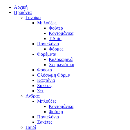
Αρχική
Προϊόντα
Γυναίκα
Μπλούζες
Φούτερ
Κοντομάνικα
T-Shirt
Παντελόνια
Φόρμες
Φορέματα
Καλοκαιρινά
Χειμωνιάτικα
Φούστα
Ολόσωμη Φόρμα
Καφτάνια
Ζακέτες
Σετ
Ανδρας
Μπλούζες
Κοντομάνικα
Φούτερ
Παντελόνια
Ζακέτες
Παιδί