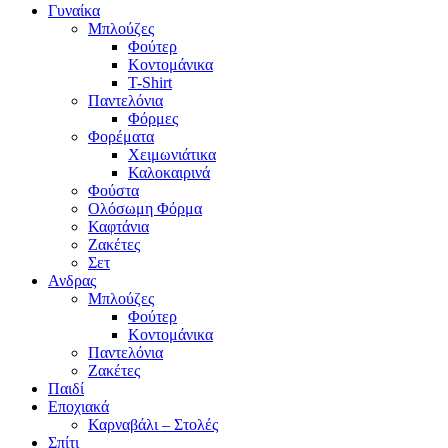
Γυναίκα
Μπλούζες
Φούτερ
Κοντομάνικα
T-Shirt
Παντελόνια
Φόρμες
Φορέματα
Χειμωνιάτικα
Καλοκαιρινά
Φούστα
Ολόσωμη Φόρμα
Καφτάνια
Ζακέτες
Σετ
Ανδρας
Μπλούζες
Φούτερ
Κοντομάνικα
Παντελόνια
Ζακέτες
Παιδί
Εποχιακά
Καρναβάλι – Στολές
Σπίτι