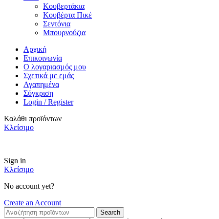
Κουβερτάκια
Κουβέρτα Πικέ
Σεντόνια
Μπουρνούζια
Αρχική
Επικοινωνία
Ο λογαριασμός μου
Σχετικά με εμάς
Αγαπημένα
Σύγκριση
Login / Register
Καλάθι προϊόντων
Κλείσιμο
ΔΩΡΕΑΝ Μεταφορικά για αγορές άνω των 49€
Sign in
Κλείσιμο
No account yet?
Create an Account
Search