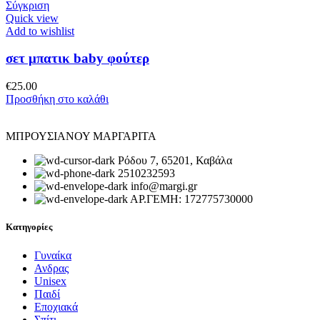
Σύγκριση
Quick view
Add to wishlist
σετ μπατικ baby φούτερ
€
25.00
Προσθήκη στο καλάθι
ΜΠΡΟΥΣΙΑΝΟΥ ΜΑΡΓΑΡΙΤΑ
Ρόδου 7, 65201, Καβάλα
2510232593
info@margi.gr
ΑΡ.ΓΕΜΗ: 172775730000
Κατηγορίες
Γυναίκα
Ανδρας
Unisex
Παιδί
Εποχιακά
Σπίτι