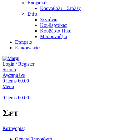
Εποχιακά
Καρναβάλι – Στολές
Σπίτι
Σεντόνια
Κουβερτάκια
Κουβέρτα Πικέ
Μπουρνούζια
Εταιρεία
Επικοινωνία
Login / Register
Search
Αγαπημένα
0
items
€
0.00
Menu
0
items
€
0.00
Σετ
Κατηγορίες
General
0 προϊόντα