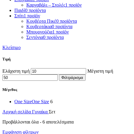
Καρναβάλι – Στολές
1 προϊόν
Παιδί
0 προϊόντα
Σπίτι
1 προϊόν
Κουβέρτα Πικέ
0 προϊόντα
Κουβερτάκια
0 προϊόντα
Μπουρνούζια
1 προϊόν
Σεντόνια
0 προϊόντα
Κλείσιμο
Τιμή
Ελάχιστη τιμή
Μέγιστη τιμή
Φιλτράρισμα
Μέγεθος
One Size
One Size
6
Αρχική σελίδα
Γυναίκα
Σετ
Προβάλλονται όλα - 6 αποτελέσματα
Εμφάνιση φίλτρων