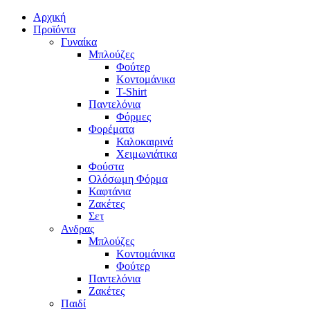
Αρχική
Προϊόντα
Γυναίκα
Μπλούζες
Φούτερ
Κοντομάνικα
T-Shirt
Παντελόνια
Φόρμες
Φορέματα
Καλοκαιρινά
Χειμωνιάτικα
Φούστα
Ολόσωμη Φόρμα
Καφτάνια
Ζακέτες
Σετ
Ανδρας
Μπλούζες
Κοντομάνικα
Φούτερ
Παντελόνια
Ζακέτες
Παιδί