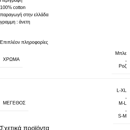
Περιγραφή
100% cotton
παραγωγή στην ελλάδα
γραμμη : άνετη
Επιπλέον πληροφορίες
Μπλε
ΧΡΏΜΑ
,
Ροζ
L-XL
,
ΜΈΓΕΘΟΣ
M-L
,
S-M
Σχετικά προϊόντα