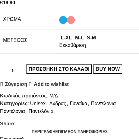
€
19.90
ΧΡΏΜΑ
L-XL
M-L
S-M
ΜΈΓΕΘΟΣ
Εκκαθάριση
ΠΡΟΣΘΉΚΗ ΣΤΟ ΚΑΛΆΘΙ
BUY NOW
Σύγκριση
Add to wishlist
Κωδικός προϊόντος:
Μ/Δ
Κατηγορίες:
Unisex
,
Ανδρας
,
Γυναίκα
,
Παντελόνια
,
Παντελόνια
,
Παντελόνια
Share:
ΠΕΡΙΓΡΑΦΉ
ΕΠΙΠΛΈΟΝ ΠΛΗΡΟΦΟΡΊΕΣ