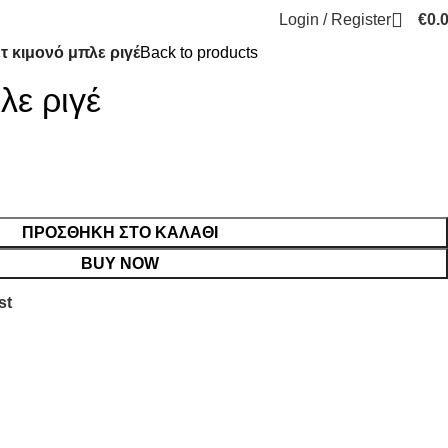
Login / Register
€
0.
τ κιμονό μπλε ριγέ
Back to products
λε ριγέ
ΠΡΟΣΘΉΚΗ ΣΤΟ ΚΑΛΆΘΙ
BUY NOW
st