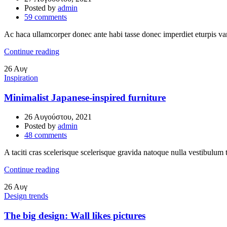
Posted by
admin
59
comments
Ac haca ullamcorper donec ante habi tasse donec imperdiet eturpis va
Continue reading
26
Αυγ
Inspiration
Minimalist Japanese-inspired furniture
26 Αυγούστου, 2021
Posted by
admin
48
comments
A taciti cras scelerisque scelerisque gravida natoque nulla vestibulum t
Continue reading
26
Αυγ
Design trends
The big design: Wall likes pictures