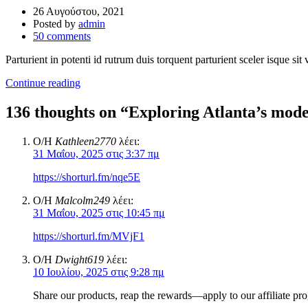
26 Αυγούστου, 2021
Posted by
admin
50
comments
Parturient in potenti id rutrum duis torquent parturient sceler isque sit
Continue reading
136 thoughts on “
Exploring Atlanta’s mod
Ο/Η
Kathleen2770
λέει:
31 Μαΐου, 2025 στις 3:37 πμ
https://shorturl.fm/nqe5E
Ο/Η
Malcolm249
λέει:
31 Μαΐου, 2025 στις 10:45 πμ
https://shorturl.fm/MVjF1
Ο/Η
Dwight619
λέει:
10 Ιουλίου, 2025 στις 9:28 πμ
Share our products, reap the rewards—apply to our affiliate p