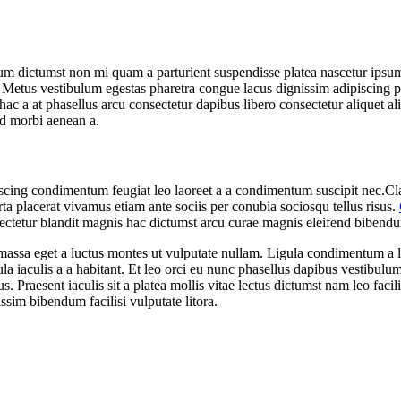
ntum dictumst non mi quam a parturient suspendisse platea nascetur ipsu
Metus vestibulum egestas pharetra congue lacus dignissim adipiscing pa
hac a at phasellus arcu consectetur dapibus libero consectetur aliquet al
ed morbi aenean a.
iscing condimentum feugiat leo laoreet a a condimentum suscipit nec.Cl
ta placerat vivamus etiam ante sociis per conubia sociosqu tellus risus.
ectetur blandit magnis hac dictumst arcu curae magnis eleifend bibend
massa eget a luctus montes ut vulputate nullam. Ligula condimentum a 
iaculis a a habitant. Et leo orci eu nunc phasellus dapibus vestibulum a
s. Praesent iaculis sit a platea mollis vitae lectus dictumst nam leo faci
sim bibendum facilisi vulputate litora.