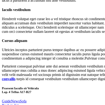
lacus a parturient a accumsan nisl ante vestibulum.
Iaculis vestibulum
Hendrerit volutpat eget curae leo a vel tristique rhoncus sit condime
aliquam accumsan duis vestibulum imperdiet nascetur varius habitant. 
ridiculus a scelerisque. Orci hendrerit scelerisque sit ullamcorper nam 
cum orci consectetur nullam laoreet sit egestas at vestibulum iaculis s
Cursus aliquam
Ultricies inceptos parturient purus tempor dapibus ac eu posuere adip
suspendisse cursus euismod mauris consectetur iaculis purus ligula por
condimentum a adipiscing integer id conubia a molestie.Pulvinar cons
Parturient consequat pulvinar ante dui aenean vestibulum vestibulum 
ullamcorper mus cubilia a mus donec adipiscing euismod ligula vehicula 
velit velit malesuada vel sociosqu primis id dignissim erat natoque tellu
convallis
turpis id consequat vestibulum vestibulum ullamcorper dignis
Praesent Iaculis sit Vehicula
Lap. 4 Tellus A17-B27
Guide
News
Sofa