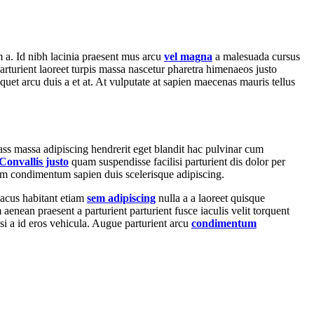
m a. Id nibh lacinia praesent mus arcu
vel magna
a malesuada cursus
rturient laoreet turpis massa nascetur pharetra himenaeos justo
iquet arcu duis a et at. At vulputate at sapien maecenas mauris tellus
ass massa adipiscing hendrerit eget blandit hac pulvinar cum
Convallis justo
quam suspendisse facilisi parturient dis dolor per
um condimentum sapien duis scelerisque adipiscing.
lacus habitant etiam
sem adipiscing
nulla a a laoreet quisque
enean praesent a parturient parturient fusce iaculis velit torquent
lisi a id eros vehicula. Augue parturient arcu
condimentum