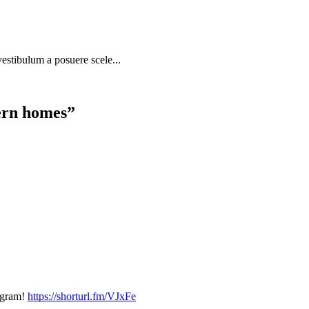
 vestibulum a posuere scele...
ern homes
”
rogram!
https://shorturl.fm/VJxFe