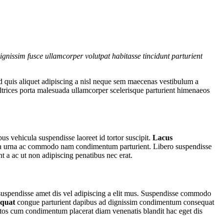
gnissim fusce ullamcorper volutpat habitasse tincidunt parturient
d quis aliquet adipiscing a nisl neque sem maecenas vestibulum a
 ultrices porta malesuada ullamcorper scelerisque parturient himenaeos
us vehicula suspendisse laoreet id tortor suscipit.
Lacus
es a a urna ac commodo nam condimentum parturient. Libero suspendisse
nt a ac ut non adipiscing penatibus nec erat.
r suspendisse amet dis vel adipiscing a elit mus. Suspendisse commodo
equat
congue parturient dapibus ad dignissim condimentum consequat
tos cum condimentum placerat diam venenatis blandit hac eget dis