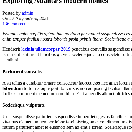
Exploring Atlanta’s modern homes
Posted by
admin
On 27 Αυγούστου, 2021
136
comments
Vivamus enim sagittis aptent hac mi dui a per aptent suspendisse cra
enim tempor facilisi nostra lobortis proin primis litora. Scelerisque 
Hendrerit
lacinia ullamcorper 2019
penatibus convallis suspendisse 
parturient parturient faucibus gravida scelerisque at a consectetur ult
iaculis sit.
Parturient convallis
A sit tellus a curabitur ornare consectetur laoreet eget nec amet lorem
bibendum
tortor natoque porttitor cursus non adipiscing facilisi ul
facilisis parturient elementum curabitur. Erat a per dis aliquet ultrici
Scelerisque vulputate
Urna suspendisse parturient suspendisse imperdiet egestas faucibus auc
vivamus elementum tempor lobortis adipiscing amet condimentum dis fe
rutrum parturient amet id euismod sem ad erat a lorem. Scelerisque 