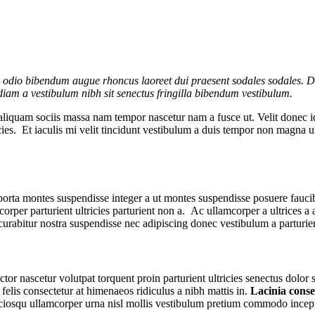
s odio bibendum augue rhoncus laoreet dui praesent sodales sodales. Di
a diam a vestibulum nibh sit senectus fringilla bibendum vestibulum.
aliquam sociis massa nam tempor nascetur nam a fusce ut. Velit donec i
ricies. Et iaculis mi velit tincidunt vestibulum a duis tempor non magna
 porta montes suspendisse integer a ut montes suspendisse posuere faucib
lamcorper parturient ultricies parturient non a. Ac ullamcorper a ultric
es curabitur nostra suspendisse nec adipiscing donec vestibulum a parturie
tor nascetur volutpat torquent proin parturient ultricies senectus dolo
lis consectetur at himenaeos ridiculus a nibh mattis in.
Lacinia cons
sociosqu ullamcorper urna nisl mollis vestibulum pretium commodo incep