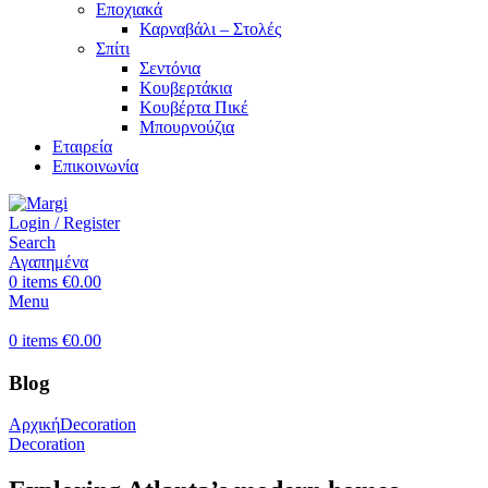
Εποχιακά
Καρναβάλι – Στολές
Σπίτι
Σεντόνια
Κουβερτάκια
Κουβέρτα Πικέ
Μπουρνούζια
Εταιρεία
Επικοινωνία
Login / Register
Search
Αγαπημένα
0
items
€
0.00
Menu
0
items
€
0.00
Blog
Αρχική
Decoration
Decoration