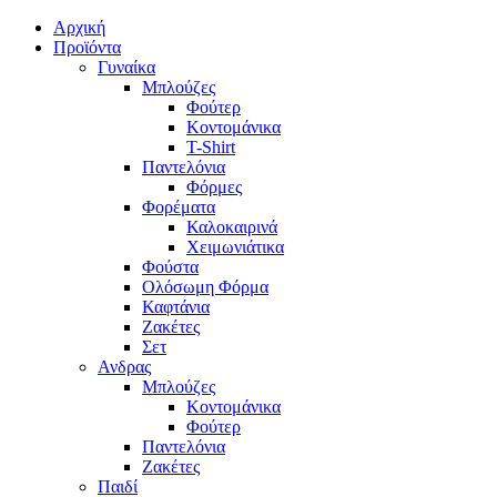
Αρχική
Προϊόντα
Γυναίκα
Μπλούζες
Φούτερ
Κοντομάνικα
T-Shirt
Παντελόνια
Φόρμες
Φορέματα
Καλοκαιρινά
Χειμωνιάτικα
Φούστα
Ολόσωμη Φόρμα
Καφτάνια
Ζακέτες
Σετ
Ανδρας
Μπλούζες
Κοντομάνικα
Φούτερ
Παντελόνια
Ζακέτες
Παιδί