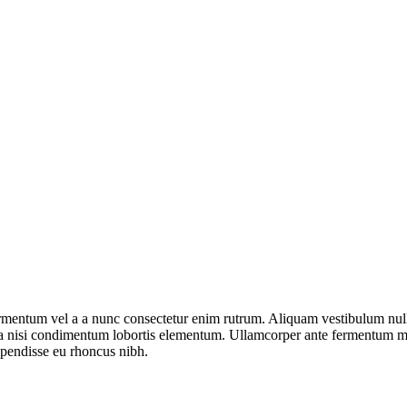
fermentum vel a a nunc consectetur enim rutrum. Aliquam vestibulum n
ora nisi condimentum lobortis elementum. Ullamcorper ante fermentum ma
spendisse eu rhoncus nibh.