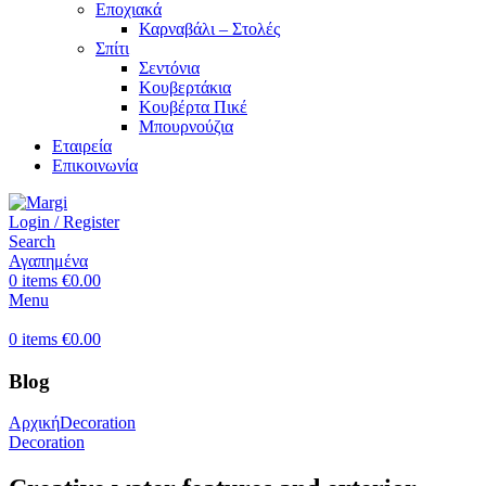
Εποχιακά
Καρναβάλι – Στολές
Σπίτι
Σεντόνια
Κουβερτάκια
Κουβέρτα Πικέ
Μπουρνούζια
Εταιρεία
Επικοινωνία
Login / Register
Search
Αγαπημένα
0
items
€
0.00
Menu
0
items
€
0.00
Blog
Αρχική
Decoration
Decoration