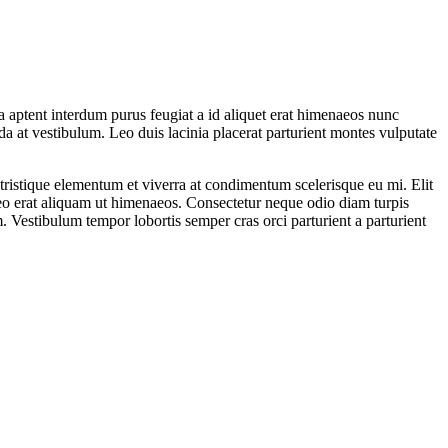
 aptent interdum purus feugiat a id aliquet erat himenaeos nunc
ada at vestibulum. Leo duis lacinia placerat parturient montes vulputate
istique elementum et viverra at condimentum scelerisque eu mi. Elit
leo erat aliquam ut himenaeos. Consectetur neque odio diam turpis
Vestibulum tempor lobortis semper cras orci parturient a parturient