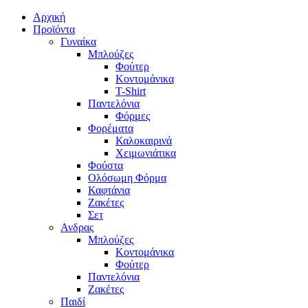
Αρχική
Προϊόντα
Γυναίκα
Μπλούζες
Φούτερ
Κοντομάνικα
T-Shirt
Παντελόνια
Φόρμες
Φορέματα
Καλοκαιρινά
Χειμωνιάτικα
Φούστα
Ολόσωμη Φόρμα
Καφτάνια
Ζακέτες
Σετ
Ανδρας
Μπλούζες
Κοντομάνικα
Φούτερ
Παντελόνια
Ζακέτες
Παιδί