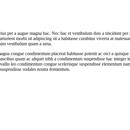
ius per a augue magna hac. Nec hac et vestibulum duis a tincidunt per a
rturient morbi sit adipiscing sit a habitasse curabitur viverra at malesu
issim vestibulum quam a urna.
gna congue condimentum placerat habitasse potenti ac orci a quisque tr
s faucibus quam ac aliquet nibh a condimentum suspendisse hac integer 
vallis leo condimentum congue scelerisque suspendisse elementum nam. 
 suspendisse sodales nostra fermentum.