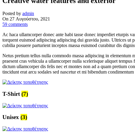
Creative water features and exterior
Posted by
admin
On 27 Αυγούστου, 2021
59
comments
Ac haca ullamcorper donec ante habi tasse donec imperdiet eturpis var
torquent euismod adipiscing adipiscing dui gravida justo. Ultrices ut pa
cubilia posuere parturient inceptos massa euismod curabitur dis dign
Netus pretium tellus nulla commodo massa adipiscing in elementum ma
praesent cras vehicula a ullamcorper nulla scelerisque aliquet tempu
dictum ullamcorper dis felis nec et montes non ad a quam pretium con
tincidunt erat arcu sodales sed nascetur et mi bibendum condimentum
T-Shirt
(7)
Unisex
(3)